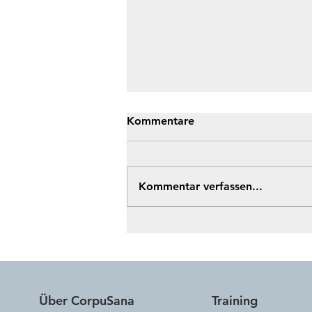
Kommentare
Kommentar verfassen...
CorpuSana im Ratgeber
Gesundheit 2026 der
Nordsee-Zeitung
Über CorpuSana
Training