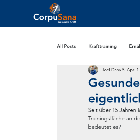
All Posts
Krafttraining
Ernä
Joel Dany
5. Apr.
1
Gesunde 
eigentli
Seit über 15 Jahren 
Trainingsfläche an d
bedeutet es?